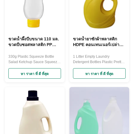
ขวดน้ำผึ้งบีบขนาด 110 มล.
ขวดน้ำยาซักผ้าพลาสติก
ขวดบีบซอสพลาสติก PP
HDPE คอนเทนเนอร์เปล่า
เปล่า
รีไซเคิลได้ 4 ลิตร
330g Plastic Squeeze Bottle
1 Litter Empty Laundry
Salad Ketchup Sauce Squeeze
Detergent Bottles Plastic Pretty
Bottle Dispenser With Flip Top
Laundry Detergent Containers 2
Cap Molded for new design
Litters laundry detergent bottle
หา ราคา ที่ ดี ที่สุด
หา ราคา ที่ ดี ที่สุด
welcome ! The soft squeeze
detail size Height :258mm Dia :
bottle is great for cafés and
185mm Thickness : 1.0mm
takeaways. This clear sauce
Capacity : 2000ml Neck width :
dispenser is ideal for vinegar
50mm Color : pure yellow 2
and is made from a durable and
litters Natural white plastic
easy to clean plastic. Featuring
empty laundry detergent bottle.
a ...
Part ...