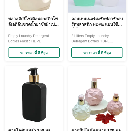
พลาสติกรีไซเคิลพลาสติกโพ
คอนเทนเนอร์ผงซักฟอกซักอบ
ลีเอทิลีนขวดน้ำยาซักผ้าเปล่า
รีดพลาสติก HDPE แบบใช้
5L FDA Approved
ซ้ำได้ 2000ml
Empty Laundry Detergent
2 Litters Empty Laundry
Bottles Plastic HDPE
Detergent Bottles HDPE
Recyclable Laundry Detergent
Recyclable Liquid Laundry
Containers Our plastic straight-
Detergent Containers Our
หา ราคา ที่ ดี ที่สุด
หา ราคา ที่ ดี ที่สุด
sided empty laundry detergent
plastic straight-sided empty
bottles are the perfect fit for your
laundry detergent bottles are the
packaging and shipping needs.
perfect fit for your packaging
These lightweight industrial
and shipping needs. These
plastic bottles won't dent or rust,
lightweight industrial plastic
and they are FDA approved. ...
bottles won't dent or rust, and
they are FDA ...
ขวดโลชั่นเปล่า 150 มล.
ขวดปั๊มโลชั่นขนาด 120 มล.