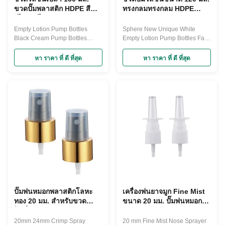
ขวดปั๊มพลาสติก HDPE สีดำ
ทรงกลมทรงกลม HDPE
รีไซเคิลได้
สำหรับครีมทาหน้า
Empty Lotion Pump Bottles
Sphere New Unique White
Black Cream Pump Bottles
Empty Lotion Pump Bottles Face
Lotion Pump Bottles For Sale
Cream Lotion Bottles For Sale
Natural HDPE Plastic Premium
This fashion travel-size 150ml
หา ราคา ที่ ดี ที่สุด
หา ราคา ที่ ดี ที่สุด
Lotion Bottle is a great
Natural HDPE Plastic Square
dispenser bottle for soaps,
Premium Lotion Bottle is a great
sanitisers and lotions. It’s
dispenser bottle for soaps,
lightweight, flexible and impact-
sanitisers and lotions. It’s
resistant, thanks to its high-
lightweight, flexible and impact-
quality HDPE body. HDPE
resistant, thanks to its high...
bottles are very ...
ปั๊มพ่นหมอกพลาสติกโลหะ
เครื่องพ่นยาจมูก Fine Mist
ทอง 20 มม. สำหรับขวด
ขนาด 20 มม. ปั๊มพ่นหมอก
โลชั่น Spritzers ร่างกาย
Nasal Pump Sprayer for
Medicine
20mm 24mm Crimp Spray
20 mm Fine Mist Nose Sprayer