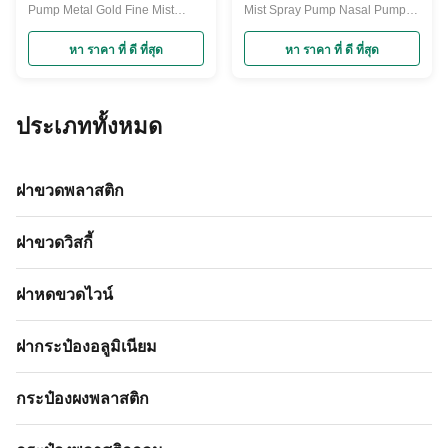
Pump Metal Gold Fine Mist
Mist Spray Pump Nasal Pump
Perfume Sprayer Pumps
Sprayer for Medicine Molded for
Standard 20mm Fine mist Spray
new design welcome ! Our
หา ราคา ที่ ดี ที่สุด
หา ราคา ที่ ดี ที่สุด
head with clear over cap and
Plastic Pump sprayers are
standard length dip tube. A
excellent quality and good price
great way to dispense your
. Different Models and Sizes
product evenly. Produces a fine
Pumps Sprayers for glass ,
ประเภททั้งหมด
mist spray, perfect for room and
plastic bottle . Strong thick
body fragrances. Our Standard
material and food grade
fine mist Sprayer ...
recyclable ...
ฝาขวดพลาสติก
ฝาขวดวิสกี้
ฝาหดขวดไวน์
ฝากระป๋องอลูมิเนียม
กระป๋องผงพลาสติก