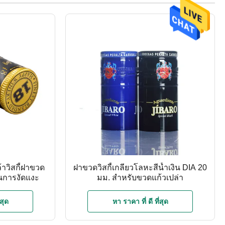
้าวิสกี้ฝาขวด
ฝาขวดวิสกี้เกลียวโลหะสีน้ำเงิน DIA 20
การงัดแงะ
มม. สำหรับขวดแก้วเปล่า
่สุด
หา ราคา ที่ ดี ที่สุด