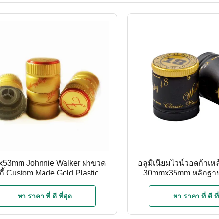
x53mm Johnnie Walker ฝาขวด
อลูมิเนียมไวน์วอดก้าเหล
สกี้ Custom Made Gold Plastic
30mmx35mm หลักฐาน
Aluminium
หา ราคา ที่ ดี ที่สุด
หา ราคา ที่ ดี ที