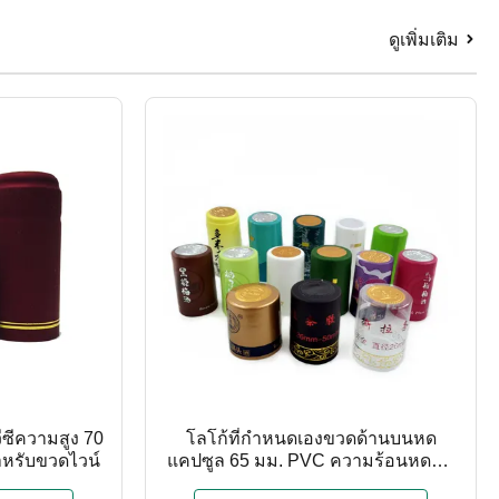
ดูเพิ่มเติม
ซีความสูง 70
โลโก้ที่กำหนดเองขวดด้านบนหด
ำหรับขวดไวน์
แคปซูล 65 มม. PVC ความร้อนหดห่อ
สำหรับขวดไวน์