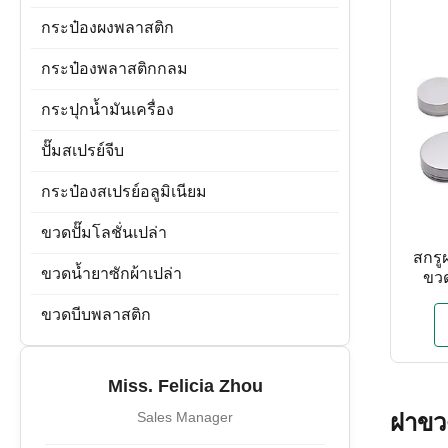
กระป๋องผงพลาสติก
กระป๋องพลาสติกกลม
กระปุกน้ำมันเครื่อง
ปั๊มสเปรย์จีบ
กระป๋องสเปรย์อลูมิเนียม
ขวดปั๊มโลชั่นเปล่า
สกรู
ขวดน้ำยาซักผ้าเปล่า
ขวด
ขวดบีบพลาสติก
Miss. Felicia Zhou
Sales Manager
ฝาขวด