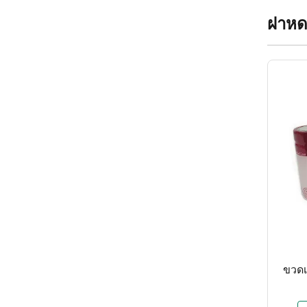
ฝาหด
ขวดเ