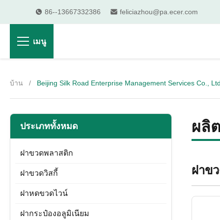
86--13667332386
feliciazhou@pa.ecer.com
เมนู
บ้าน
/
Beijing Silk Road Enterprise Management Services Co., Ltd
ผลิ
ประเภททั้งหมด
ฝาขวดพลาสติก
ฝาขว
ฝาขวดวิสกี้
ฝาหดขวดไวน์
ฝากระป๋องอลูมิเนียม