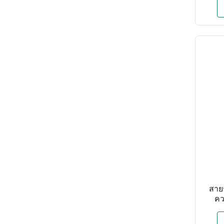
สาย
คว