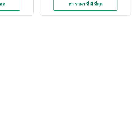
่สุด
หา ราคา ที่ ดี ที่สุด