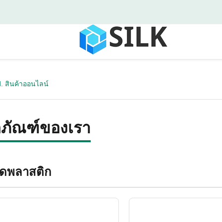
. สินค้าออนไลน์
ตภัณฑ์ของเรา
ดพลาสติก