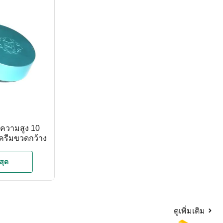
มความสูง 10
ครีมขวดกว้าง
่สุด
ดูเพิ่มเติม