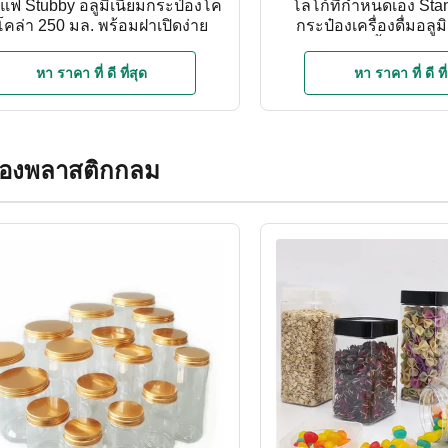
แฟ Stubby อลูมิเนียมกระป๋องโค
โลโก้ที่กำหนดเอง Sta
คล่า 250 มล. พร้อมฝาเปิดง่าย
กระป๋องเครื่องดื่มอลู
กระป๋องน้ำสำหรับเคร
หา ราคา ที่ ดี ที่สุด
หา ราคา ที่ ดี ที
๋องพลาสติกกลม