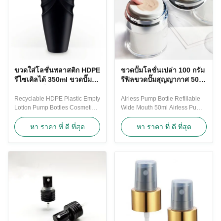
ขวดใส่โลชั่นพลาสติก HDPE
ขวดปั๊มโลชั่นเปล่า 100 กรัม
รีไซเคิลได้ 350ml ขวดปั๊ม
รีฟิลขวดปั๊มสุญญากาศ 50
แตกเป็นเสี่ยง
มล
Recyclable HDPE Plastic Empty
Airless Pump Bottle Refillable
Lotion Pump Bottles Cosmetic
Wide Mouth 50ml Airless Pump
Pump Bottles For Girl Women
Bottle Acrylic Airless Pump
This fantastic creative Bowknot
Bottle Our Acrylic airless pump
หา ราคา ที่ ดี ที่สุด
หา ราคา ที่ ดี ที่สุด
shoulder sleeve design and
bottles are excellent quality and
"dress skirt" shape is sure to
price . Perfect nature or
make your products attractive
frosted,glossy , matte surface
and enlarge your bussiness .
and colorful bottles and lids or
Natural HDPE Plastic Premium
pumps . Strong thick material
Lotion Bottle is a great
and recyclable high clear ...
dispenser ...