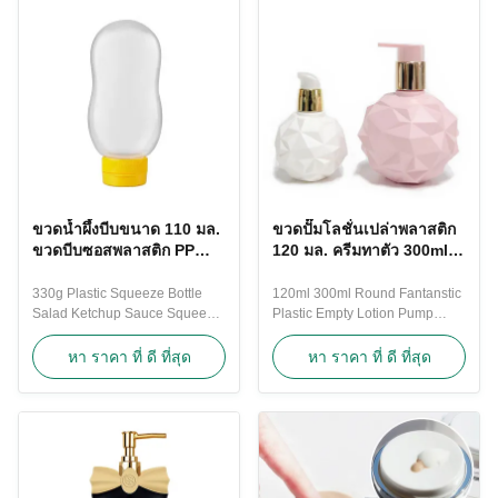
dispenser is ideal for vinegar
lotion ect .Most our sauce
and is made from a durable and
bottles are stocks available
easy to clean plastic. Featuring
,suitable for personal or small
a ...
bussince . if you can...
ขวดน้ำผึ้งบีบขนาด 110 มล.
ขวดปั๊มโลชั่นเปล่าพลาสติก
ขวดบีบซอสพลาสติก PP
120 มล. ครีมทาตัว 300ml
เปล่า
ขวดแชมพู ODM
330g Plastic Squeeze Bottle
120ml 300ml Round Fantanstic
Salad Ketchup Sauce Squeeze
Plastic Empty Lotion Pump
Bottle Dispenser With Flip Top
Bottles Cosmetic Body Cream
Cap Molded for new design
Bottle Pink Skin Care
หา ราคา ที่ ดี ที่สุด
หา ราคา ที่ ดี ที่สุด
welcome ! The soft squeeze
Packaging The creative Round
bottle is great for cafés and
rhinestone shape new lotion
takeaways. This clear sauce
bottle is hot sale by online sales
dispenser is ideal for vinegar
bussiness . Since our lotion
and is made from a durable and
bottles are thousands models ,
easy to clean plastic. Featuring
it is impossible to make stocks
a ...
for them , ...