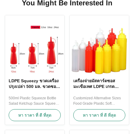
You Might Be Interested In
LDPE Squeezy ขวดเครื่อง
เครื่องจ่ายมัสตาร์ดซอส
ปรุงเปล่า 500 มล. ขวดซอส
มะเขือเทศ LDPE เกรด
พร้อมฝาพลิก
อาหาร 16 ออนซ์ขวดบีบ
พร้อมฝา
500ml Plastic Squeeze Bottle
Customized Alternative Sizes
Salad Ketchup Sauce Squeeze
Food Grade Plastic Soft
Bottle Dispenser With Flip Top
Squeeze Sauce Bottle
Cap Molded for new design
Dispenser With Cap Molded for
หา ราคา ที่ ดี ที่สุด
หา ราคา ที่ ดี ที่สุด
welcome ! The soft squeeze
new design welcome ! We have
bottle is great for cafés and
different shapes models
takeaways. This clear sauce
squeeze bottle for sauce , oil ,