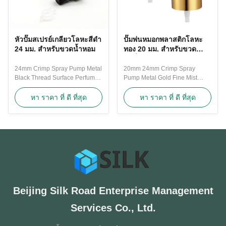
หัวปั๊มสเปรย์เกลียวโลหะสีดำ
ปั๊มพ่นหมอกพลาสติกโลหะ
24 มม. สำหรับขวดน้ำหอม
ทอง 20 มม. สำหรับขวด
โลชั่น Spritzers ร่างกาย
24mm Crimp Spray Pump Metal
20mm 24mm Crimp Spray
Black Thread Surface Perfume
Pump Metal Gold Fine Mist
Sprayer Pump Screw Pumps
Perfume Sprayer Pumps
Types of Spray Pumps : 1.
Standard 20mm Fine mist Spray
หา ราคา ที่ ดี ที่สุด
หา ราคา ที่ ดี ที่สุด
Plastic Spray Pumps The main
head with clear over cap and
parts are made of
standard length dip tube. A
polypropylene plastic PP, and
great way to dispense your
the common specifications
product evenly. Produces a fine
range from 11 to 28 teeth. The
mist spray, perfect for room and
amount of water output varies
body fragrances. Our Standard
from 0.035ml to 0.4ml. The ...
fine mist Sprayer ...
Beijing Silk Road Enterprise Management
Services Co., Ltd.