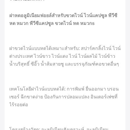
ฝาหดอลูมิเนียมฟอยล์สำหรับขวดไวน์ ไวน์แคปซูล พีวีซี
หด หมวก พีวีซีแคปซูล ขวดไวน์ หด หมวกs
ฝาขวดไวน์แบบหดได้เหมาะสำหรับ: สปาร์คกลิ้งไวน์ ไวน์
ต่างประเทศ ไวน์ขาว ไวน์แดง ไวน์ ไวน์ผลไม้ ไวน์ข้าว
น้ำบริสุทธิ์ ซีอิ๊ว น้ำส้มสายชู และบรรจุภัณฑ์คอขวดอื่นๆ
เทคโนโลยีฝาไวน์แบบหดได้: การพิมพ์ ยื่นออกมา บรอน
เซอร์ ฉีกขาดง่าย ป้องกันการปลอมแปลง อินเตอร์เฟซที่
ไร้รอยต่อ
โครงสร้างวัสดุ: อะลูมิเนียมสังเคราะห์, อะลูมิเนียม