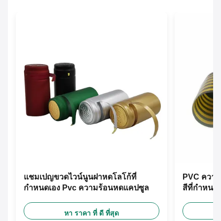
แชมเปญขวดไวน์นูนฝาหดโลโก้ที่
PVC ความ
กำหนดเอง Pvc ความร้อนหดแคปซูล
สีที่กำหน
หา ราคา ที่ ดี ที่สุด