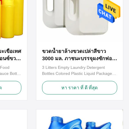
มะเขือเทศ
ขวดน้ำยาล้างขวดเปล่าสีขาว
อนซ์ขวด
3000 มล. ภาชนะบรรจุผงซักฟอก
HDPE รีไซเคิลได้
 Food
3 Litters Empty Laundry Detergent
auce Bottle
Bottles Colored Plastic Liquid Package
or new
Bottles Reuse Detergent Bottles 3 Litters
ferent
laundry detergent bottle detail size
ด
หา ราคา ที่ ดี ที่สุด
e for sauce
Height :310mm Dia : 200mm Thickness :
ce bottles
1.0mm Capacity : 3000ml Neck width :
for
50mm Color : natural white 3 litters
 you can...
Natural white plastic empty laundry ...