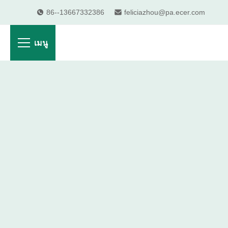
86--13667332386
feliciazhou@pa.ecer.com
เมนู