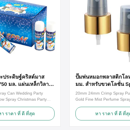
มะประดิษฐ์คริสต์มาส
ปั๊มพ่นหมอกพลาสติกโล
750 มล. แผ่นเหล็กวิลาด
มม. สำหรับขวดโลชั่น S
มกระป๋อง
ร่างกาย
pray Can Wedding Party
20mm 24mm Crimp Spray Pu
Snow Spray Christmas Party
Gold Fine Mist Perfume Spr
 Foam Spray snow spray for
Standard 20mm Fine mist Sp
coration 1. Snow spray,4
with clear over cap and stand
หา ราคา ที่ ดี ที่สุด
หา ราคา ที่ ดี ที่สุ
 decoration 2. used in carzy
dip tube. A great way to disp
festivals , like New Year ,
product evenly. Produces a fi
ve , Chiristmas Day ,
spray, perfect for room and b