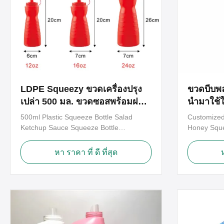
LDPE Squeezy ขวดเครื่องปรุง
ขวดบีบพ
เปล่า 500 มล. ขวดซอสพร้อมฝา
นำมาใช้ใ
พลิก
เล็ก 110
500ml Plastic Squeeze Bottle Salad
Customized 
Ketchup Sauce Squeeze Bottle
Honey Sque
Dispenser With Flip Top Cap Molded for
Plastic Hon
new design welcome ! The soft squeeze
design wel
หา ราคา ที่ ดี ที่สุด
bottle is great for cafés and takeaways.
made of fo
This clear sauce dispenser is ideal for
polyethylen
vinegar and is made from a durable and
impact res
easy to clean plastic. Featuring a ...
impact resi
easy open e