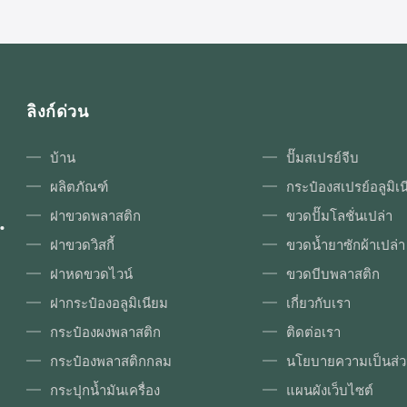
 Indoor party and Wedding,
fragrances. Our Standard fine
Sprayer ...
ลิงก์ด่วน
บ้าน
ปั๊มสเปรย์จีบ
ผลิตภัณฑ์
กระป๋องสเปรย์อลูมิเ
.
ฝาขวดพลาสติก
ขวดปั๊มโลชั่นเปล่า
ฝาขวดวิสกี้
ขวดน้ำยาซักผ้าเปล่า
ฝาหดขวดไวน์
ขวดบีบพลาสติก
ฝากระป๋องอลูมิเนียม
เกี่ยวกับเรา
กระป๋องผงพลาสติก
ติดต่อเรา
กระป๋องพลาสติกกลม
นโยบายความเป็นส่ว
กระปุกน้ำมันเครื่อง
แผนผังเว็บไซต์