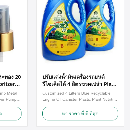
หะทอง 20
ปรับแต่งน้ำมันเครื่องรถยนต์
pritzers
รีไซเคิลได้ 4 ลิตรขวดเปล่า Plant
Nutrition Container
mp Metal
Customized 4 Litters Blue Recyclable
ayer Pumps
Engine Oil Canister Plastic Plant Nutrition
ray head
Solution Containers Molded for new
ard length
design welcome ! Our Plastic Canisters
ด
หา ราคา ที่ ดี ที่สุด
ense your
are excellent quality and good price .
ne mist
Perfect nature matt or glossy surface
ody
and colorful canisters with tamper