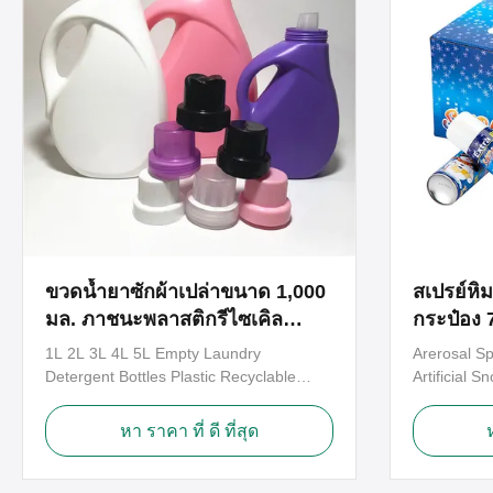
ขวดน้ำยาซักผ้าเปล่าขนาด 1,000
สเปรย์หิ
มล. ภาชนะพลาสติกรีไซเคิล
กระป๋อง 
ได้SGS
หิมะปลอ
1L 2L 3L 4L 5L Empty Laundry
Arerosal S
Detergent Bottles Plastic Recyclable
Artificial 
Liquid Bottles HDPE Bottles Our plastic
Atmosphere
straight-sided empty laundry detergent
festival de
หา ราคา ที่ ดี ที่สุด
bottles are the perfect fit for your
colours for
packaging and shipping needs. These
parties and 
lightweight industrial plastic bottles won't
Christmas E