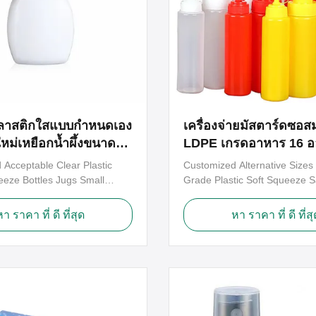
ลาสติกใสแบบกำหนดเอง
เครื่องจ่ายมัสตาร์ดซอส
หม่เหยือกน้ำผึ้งขนาด
LDPE เกรดอาหาร 16 อ
ml
บีบพร้อมฝา
Acceptable Clear Plastic
Customized Alternative Sizes
eze Bottles Jugs Small
Grade Plastic Soft Squeeze S
ey Bottle Molded for new
Dispenser With Cap Molded f
come ! The PET clear cans
design welcome ! We have dif
หา ราคา ที่ ดี ที่สุด
หา ราคา ที่ ดี ที่สุ
od grade recycled
shapes models squeeze bottl
e terephthalate,which is
, oil , lotion ect .Most our sau
istance and offers maximum
are stocks available ,suitable 
stance. A wide neck jar with a
personal or small bussince . if
nds , ...