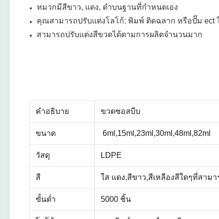
หมวกมีสีขาว, แดง, ดำบนฐานที่กำหนดเอง
คุณสามารถปรับแต่งโลโก้: พิมพ์ ติดฉลาก หรือปั๊ม ect ใ
สามารถปรับแต่งสีขวดได้ตามการผลิตจำนวนมาก
คำอธิบาย
ขวดซอสบีบ
ขนาด
6ml,15ml,23ml,30ml,48ml,82ml
วัสดุ
LDPE
สี
ใส แดง
,สีขาว,สีเหลืองสีใดๆที่สาม
ขั้นต่ำ
5000 ชิ้น