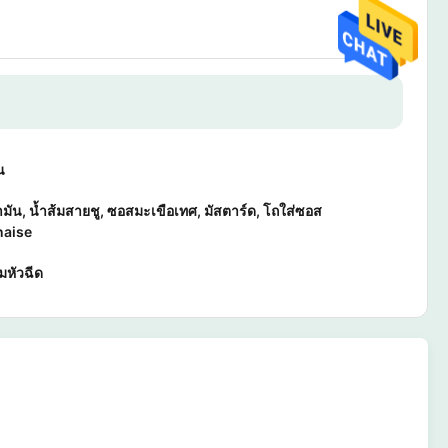
น
ำมัน, น้ำส้มสายชู, ซอสมะเขือเทศ, มัสตาร์ด, โถใส่ซอส
aise
มหัวฉีด