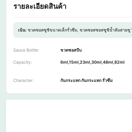
รายละเอียดสินค้า
เน้น:
ขวดซอสซูชิขนาดเล็กรั่วซึม
,
ขวดซอสซอสซูชิน้ำส้มสายชู
Sauce Bottle:
ขวดซอสบีบ
Capacity:
6ml,15ml,23ml,30ml,48ml,82ml
Character:
กันกระแทก กันกระแทก รั่วซึม