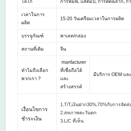
โลโก้
การพิมพ์, แสตมป์, การติดฉลาก, ก
เวลาในการ
15-20 วันเตรียมเวลาในการผลิต
ผลิต
บรรจุุภัณฑ์
พาเลท/กล่อง
สถานที่เดิม
จีน
manfacturer
ทำไมถึงเลือก
ที่เชื่อถือได้
มีบริการ OEM แล
พวกเรา ?
และ
สร้างสรรค์
1.T/T,เงินฝาก30%,70%กับการจัดส่
เงื่อนไขการ
2.สหภาพตะวันตก
ชำระเงิน
3.L/C ที่เห็น