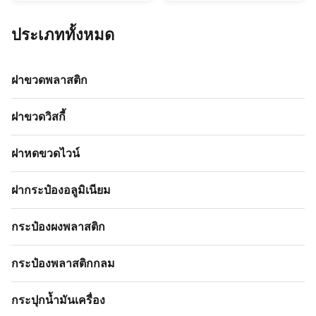
different size options
customized made 2. Width:
,5g,10,15g,20g,30g,40g,50g
30mm-89mm 3. Height : 10mm-
glass jars available . It is easy to
18mm can be customized 4.
ประเภททั้งหมด
screw close and open , there
Material : Shiny metalized
are inner plasitc liner cover ...
outside and inner PP plastic 5.
Color and logo can ...
ฝาขวดพลาสติก
ฝาขวดวิสกี้
ฝาหดขวดไวน์
ฝากระป๋องอลูมิเนียม
กระป๋องผงพลาสติก
กระป๋องพลาสติกกลม
กระปุกน้ำมันเครื่อง