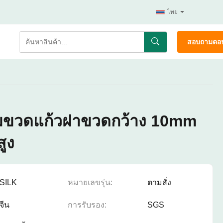
ไทย
สอบถามตอน
รีมขวดแก้วฝาขวดกว้าง 10mm
ูง
SILK
หมายเลขรุ่น:
ตามสั่ง
จีน
การรับรอง:
SGS