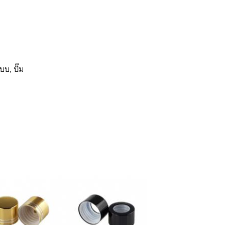
บ, ปั๊ม