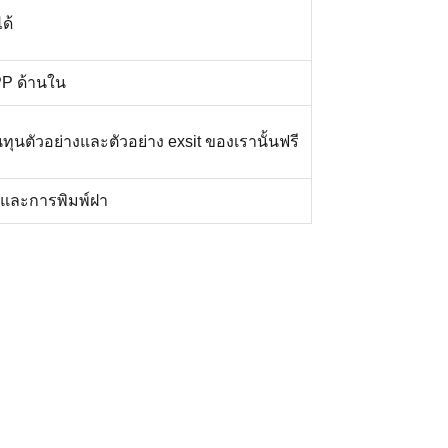
ด้
PP ด้านใน
ทุนตัวอย่างและตัวอย่าง exsit ของเรานั้นฟรี
บบและการพิมพ์ฝา